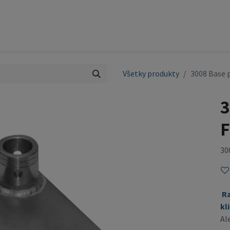
ty
Pódium
Služby
Referencie
Kontakt
OBCH
Všetky produkty
3008 Base 
3
F
30
R
kl
Al