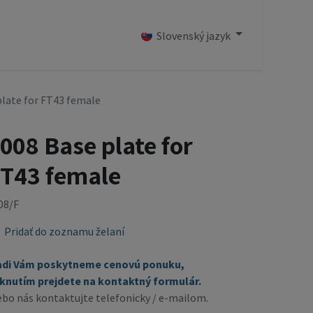
OD
Slovenský jazyk
plate for FT43 female
008 Base plate for
T43 female
08/F
Pridať do zoznamu želaní
adi Vám poskytneme cenovú ponuku,
iknutím prejdete na kontaktný formulár.
ebo nás kontaktujte telefonicky / e-mailom.