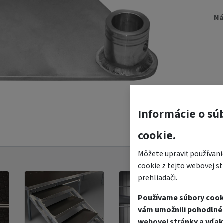
Ná
Informácie o sú
cookie.
Môžete upraviť používani
cookie z tejto webovej s
prehliadači.
Používame súbory cook
vám umožnili pohodlné 
webovej stránky a vďak