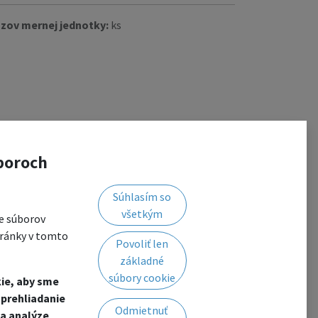
zov mernej jednotky:
ks
boroch
Súhlasím so
všetkým
e súborov
tránky v tomto
Povoliť len
základné
súbory cookie
ie, aby sme
prehliadanie
Odmietnuť
a analýze