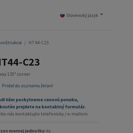
OD
Slovenský jazyk
Konštrukcie
HT44-C23
HT44-C23
way 135° corner
Pridať do zoznamu želaní
adi Vám poskytneme cenovú ponuku,
iknutím prejdete na kontaktný formulár.
ebo nás kontaktujte telefonicky / e-mailom.
zov mernej jednotky:
ks