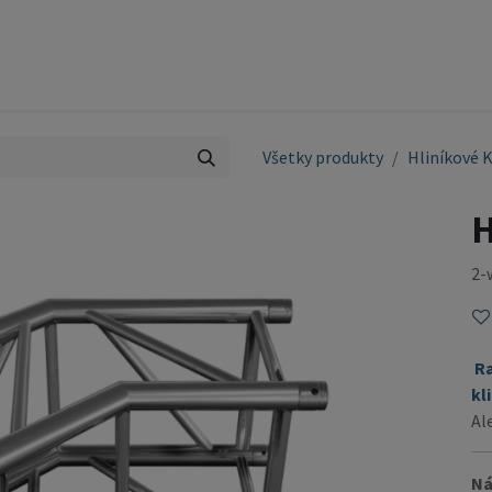
ty
Pódium
Služby
Referencie
Kontakt
OBCH
Všetky produkty
Hliníkové 
2-
R
kl
Al
Ná