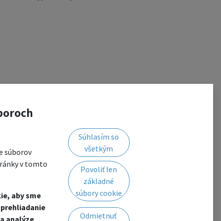
boroch
Súhlasím so
všetkým
e súborov
tránky v tomto
Povoliť len
základné
súbory cookie
ie, aby sme
prehliadanie
Odmietnuť
a analýze