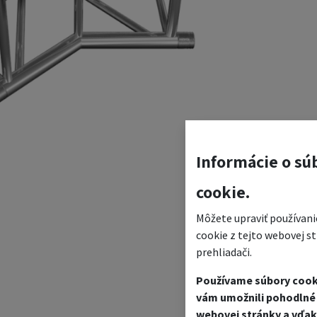
Informácie o sú
cookie.
Môžete upraviť používani
cookie z tejto webovej s
prehliadači.
Používame súbory cook
vám umožnili pohodlné 
webovej stránky a vďak