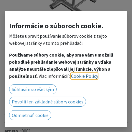
Informácie o súboroch cookie.
Môžete upraviť používanie súborov cookie z tejto
webovej stránky v tomto prehliadači.
Používame súbory cookie, aby sme vám umožnili
FT34-T35
pohodlné prehliadanie webovej stránky a vďaka
analýze neustále zlepšovali jej funkcie, výkon a
3-way T-junction
použiteľnosť.
Viac informácií :
Cookie Policy
.
Add to wishlist
Súhlasím so všetkým
We will be happy to prepare a price offer for you, click to
Povoliť len základné súbory cookies
go to the contact form.
Or contact us by phone/email.
Odmietnuť cookie
Art.No.:
0001