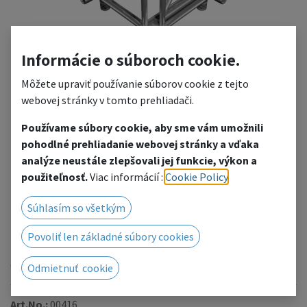
Informácie o súboroch cookie.
Môžete upraviť používanie súborov cookie z tejto
webovej stránky v tomto prehliadači.
Používame súbory cookie, aby sme vám umožnili
FT44-T42
pohodlné prehliadanie webovej stránky a vďaka
analýze neustále zlepšovali jej funkcie, výkon a
4-way T-junction
použiteľnosť.
Viac informácií :
Cookie Policy
.
Add to wishlist
Súhlasím so všetkým
We will be happy to prepare a price offer for you, click to
Povoliť len základné súbory cookies
go to the contact form.
Or contact us by phone/email.
Odmietnuť cookie
Art.No.:
00416