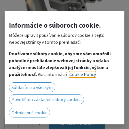
Informácie o súboroch cookie.
Môžete upraviť používanie súborov cookie z tejto
webovej stránky v tomto prehliadači.
Používame súbory cookie, aby sme vám umožnili
TS3 Bracing set 02
pohodlné prehliadanie webovej stránky a vďaka
analýze neustále zlepšovali jej funkcie, výkon a
(TS3+8002)
použiteľnosť.
Viac informácií :
Cookie Policy
.
Bracing for the stage 2m
Súhlasím so všetkým
75.03
€
Povoliť len základné súbory cookies
with VAT
Odmietnuť cookie
ADD TO CART