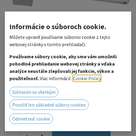
Informácie o súboroch cookie.
Môžete upraviť používanie súborov cookie z tejto
webovej stránky v tomto prehliadači.
Používame súbory cookie, aby sme vám umožnili
pohodlné prehliadanie webovej stránky a vďaka
HK Alluminium Hammer
analýze neustále zlepšovali jej funkcie, výkon a
použiteľnosť.
Viac informácií :
Cookie Policy
.
02
Súhlasím so všetkým
weight: 1750g
Povoliť len základné súbory cookies
50.43
€
Odmietnuť cookie
with VAT