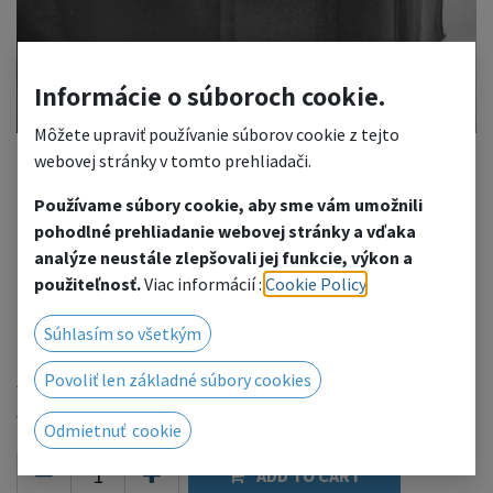
Informácie o súboroch cookie.
Môžete upraviť používanie súborov cookie z tejto
webovej stránky v tomto prehliadači.
Používame súbory cookie, aby sme vám umožnili
Stage fabric, black, height
pohodlné prehliadanie webovej stránky a vďaka
analýze neustále zlepšovali jej funkcie, výkon a
1.2-1.4 m
použiteľnosť.
Viac informácií :
Cookie Policy
.
For internal use
Súhlasím so všetkým
39.36
€
Povoliť len základné súbory cookies
with VAT
(
39.36
€
/
m
)
Odmietnuť cookie
ADD TO CART