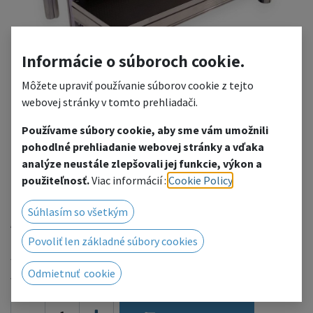
Informácie o súboroch cookie.
Môžete upraviť používanie súborov cookie z tejto
webovej stránky v tomto prehliadači.
Používame súbory cookie, aby sme vám umožnili
pohodlné prehliadanie webovej stránky a vďaka
TS3 Assembled 2-step
analýze neustále zlepšovali jej funkcie, výkon a
použiteľnosť.
Viac informácií :
Cookie Policy
.
stairs 1x0,332m
Súhlasím so všetkým
Assembled 2-step stairs
Povoliť len základné súbory cookies
541.88
€
Odmietnuť cookie
with VAT