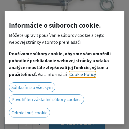
Informácie o súboroch cookie.
Môžete upraviť používanie súborov cookie z tejto
webovej stránky v tomto prehliadači.
Používame súbory cookie, aby sme vám umožnili
HK TS TOP section
pohodlné prehliadanie webovej stránky a vďaka
analýze neustále zlepšovali jej funkcie, výkon a
(aluminium monunted)
použiteľnosť.
Viac informácií :
Cookie Policy
.
Top with an eye on the roof
Súhlasím so všetkým
387.45
€
Povoliť len základné súbory cookies
with VAT
Odmietnuť cookie
ADD TO CART