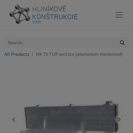
All Products
HK TS TOP section (aluminium monunted)