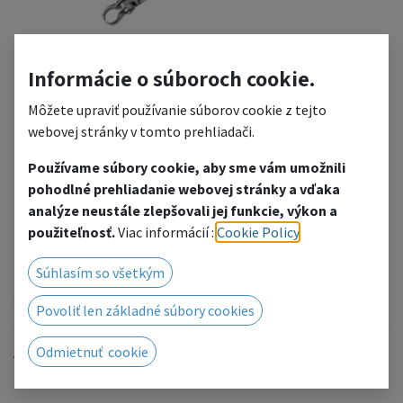
Informácie o súboroch cookie.
Môžete upraviť používanie súborov cookie z tejto
webovej stránky v tomto prehliadači.
8201 Uni clamp 600mm
Používame súbory cookie, aby sme vám umožnili
pohodlné prehliadanie webovej stránky a vďaka
analýze neustále zlepšovali jej funkcie, výkon a
Add to wishlist
použiteľnosť.
Viac informácií :
Cookie Policy
.
We will be happy to prepare a price offer for you, click to
Súhlasím so všetkým
go to the contact form.
Or contact us by phone/email.
Povoliť len základné súbory cookies
Odmietnuť cookie
Art.No.:
0779
Unit of Measure Name:
Units