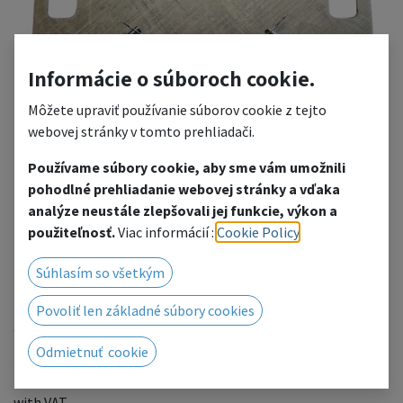
Informácie o súboroch cookie.
Môžete upraviť používanie súborov cookie z tejto
webovej stránky v tomto prehliadači.
Používame súbory cookie, aby sme vám umožnili
HK Base plate
pohodlné prehliadanie webovej stránky a vďaka
analýze neustále zlepšovali jej funkcie, výkon a
480x480x8mm galvanized
použiteľnosť.
Viac informácií :
Cookie Policy
.
(≠3113)
Súhlasím so všetkým
(13 kg) galvanized sheet metal, 4x 3113 Half connector M10
Povoliť len základné súbory cookies
Global, for FT34, HT44...
Odmietnuť cookie
212.79
€
with VAT