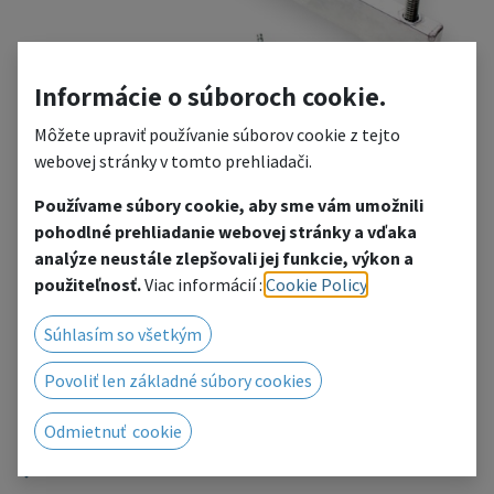
Informácie o súboroch cookie.
Môžete upraviť používanie súborov cookie z tejto
webovej stránky v tomto prehliadači.
Používame súbory cookie, aby sme vám umožnili
pohodlné prehliadanie webovej stránky a vďaka
HK LO 1 - outrigger for
analýze neustále zlepšovali jej funkcie, výkon a
použiteľnosť.
Viac informácií :
Cookie Policy
.
stabilizing truss leg (TT
Súhlasím so všetkým
LO)
Povoliť len základné súbory cookies
Leg for truss beam base with extension for FT34-HT44 truss
beam system.
Odmietnuť cookie
Add to wishlist