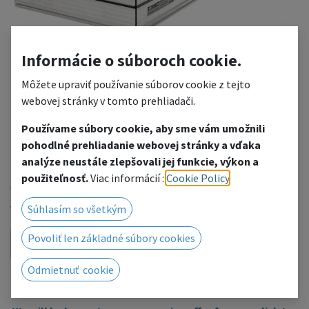
Informácie o súboroch cookie.
Môžete upraviť používanie súborov cookie z tejto
webovej stránky v tomto prehliadači.
Používame súbory cookie, aby sme vám umožnili
Stage deck TS3 2x0,5 m
pohodlné prehliadanie webovej stránky a vďaka
analýze neustále zlepšovali jej funkcie, výkon a
399.75
€
použiteľnosť.
Viac informácií :
Cookie Policy
.
with VAT
Súhlasím so všetkým
Povoliť len základné súbory cookies
ADD TO CART
Odmietnuť cookie
Add to wishlist