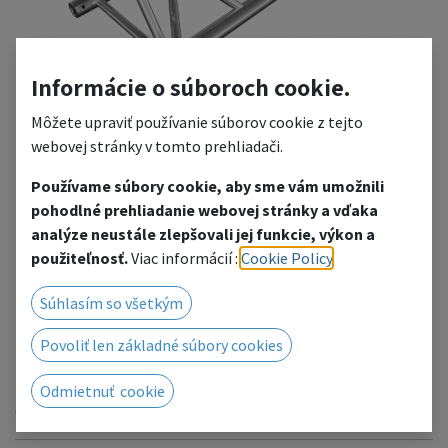
Informácie o súboroch cookie.
Môžete upraviť používanie súborov cookie z tejto
webovej stránky v tomto prehliadači.
Používame súbory cookie, aby sme vám umožnili
HT43-450
pohodlné prehliadanie webovej stránky a vďaka
analýze neustále zlepšovali jej funkcie, výkon a
Length: 4,5m
použiteľnosť.
Viac informácií :
Cookie Policy
.
Tubes: 50x3mm / Braces: 25x3mm
Súhlasím so všetkým
Add to wishlist
Povoliť len základné súbory cookies
We will be happy to prepare a price offer for you, click to
go to the contact form.
Odmietnuť cookie
Or contact us by phone/email.