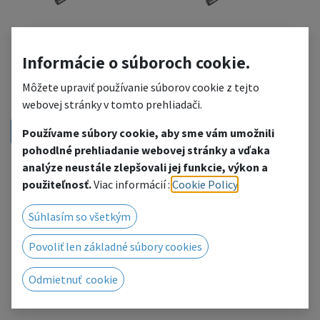
Informácie o súboroch cookie.
FT34-C22
FT34-C23
Môžete upraviť používanie súborov cookie z tejto
2-way 120° corner
2-way 135° corner
webovej stránky v tomto prehliadači.
Používame súbory cookie, aby sme vám umožnili
pohodlné prehliadanie webovej stránky a vďaka
analýze neustále zlepšovali jej funkcie, výkon a
použiteľnosť.
Viac informácií :
Cookie Policy
.
Súhlasím so všetkým
Povoliť len základné súbory cookies
Odmietnuť cookie