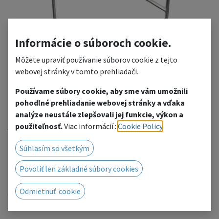
Informácie o súboroch cookie.
Môžete upraviť používanie súborov cookie z tejto
webovej stránky v tomto prehliadači.
Používame súbory cookie, aby sme vám umožnili
TS3 railings for assembled
pohodlné prehliadanie webovej stránky a vďaka
analýze neustále zlepšovali jej funkcie, výkon a
3-step stairs
použiteľnosť.
Viac informácií :
Cookie Policy
.
Add to wishlist
Súhlasím so všetkým
Povoliť len základné súbory cookies
We will be happy to prepare a price offer for you, click to
go to the contact form.
Odmietnuť cookie
Or contact us by phone/email.