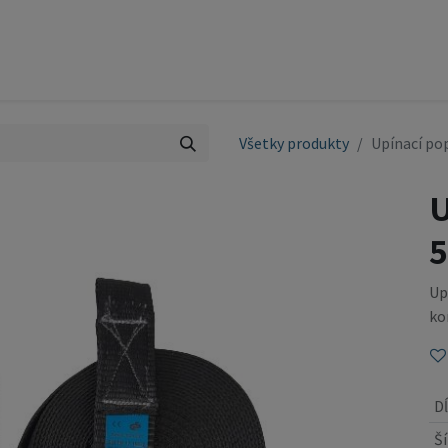
ty
Pódium
Služby
Referencie
Kontakt
OBCH
Všetky produkty
Upínací po
U
5
Up
ko
D
Ší