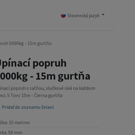
OD
Slovenský jazyk
pruh 5000kg - 15m gurtňa
pínací popruh
000kg - 15m gurtňa
ínací popruh s račňou, slučkové oká na každom
nci. 5 Ton/ 15m - Čierna gurtňa
Pridať do zoznamu želaní
ĺžka
:
15 metrov
rka
:
50 mm