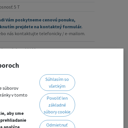
osnosť
:
5 T
adi Vám poskytneme cenovú ponuku,
iknutím prejdete na kontaktný formulár.
ebo nás kontaktujte telefonicky / e-mailom.
d produktu:
00123
zov mernej jednotky:
ks
boroch
Súhlasím so
všetkým
e súborov
tránky v tomto
Povoliť len
re is a loop eye at the end of both the ratchet
základné
súbory cookie
ie, aby sme
prehliadanie
Odmietnuť
a analýze