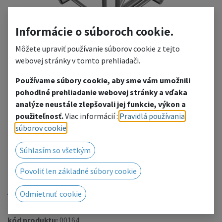
Informácie o súboroch cookie.
Môžete upraviť používanie súborov cookie z tejto
webovej stránky v tomto prehliadači.
Používame súbory cookie, aby sme vám umožnili
pohodlné prehliadanie webovej stránky a vďaka
HT44-C41
analýze neustále zlepšovali jej funkcie, výkon a
použiteľnosť.
Viac informácií :
Pravidlá používania
4-way cross junction
súborov cookie
.
Pridať do zoznamu želaní
Súhlasím so všetkým
Radi Vám poskytneme cenovú ponuku, kliknutím
Povoliť len základné súbory cookie
prejdete na kontaktný formulár.
Alebo nás kontaktujte telefonicky / e-mailom.
Odmietnuť cookie
kód produktu:
00164