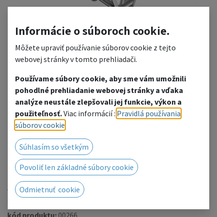
Informácie o súboroch cookie.
Môžete upraviť používanie súborov cookie z tejto
webovej stránky v tomto prehliadači.
Používame súbory cookie, aby sme vám umožnili
pohodlné prehliadanie webovej stránky a vďaka
FT43-C24
analýze neustále zlepšovali jej funkcie, výkon a
použiteľnosť.
Viac informácií :
Pravidlá používania
2-way 90° apex out
súborov cookie
.
Pridať do zoznamu želaní
Súhlasím so všetkým
Radi Vám poskytneme cenovú ponuku, kliknutím
Povoliť len základné súbory cookie
prejdete na kontaktný formulár.
Alebo nás kontaktujte telefonicky / e-mailom.
Odmietnuť cookie
kód produktu:
00266