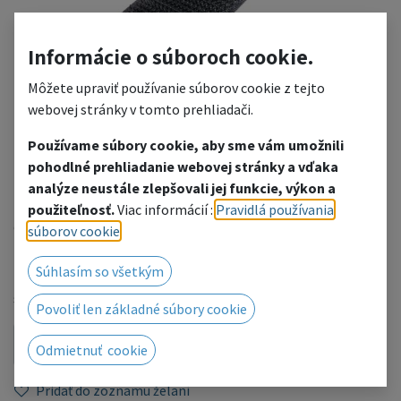
Informácie o súboroch cookie.
Môžete upraviť používanie súborov cookie z tejto
webovej stránky v tomto prehliadači.
Používame súbory cookie, aby sme vám umožnili
pohodlné prehliadanie webovej stránky a vďaka
Suchý zips - vlas
analýze neustále zlepšovali jej funkcie, výkon a
použiteľnosť.
Viac informácií :
Pravidlá používania
cena za 1 m
súborov cookie
.
1,54
€
Súhlasím so všetkým
s DPH
(
1,54
€
/
m
)
Povoliť len základné súbory cookie
KÚPIŤ
Odmietnuť cookie
Pridať do zoznamu želaní