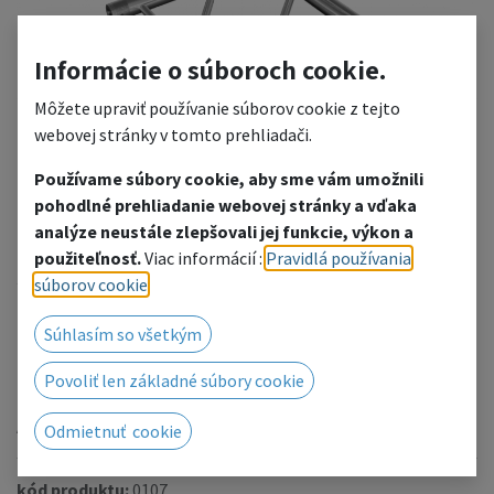
Informácie o súboroch cookie.
Môžete upraviť používanie súborov cookie z tejto
webovej stránky v tomto prehliadači.
Používame súbory cookie, aby sme vám umožnili
pohodlné prehliadanie webovej stránky a vďaka
FT32-C30-H
analýze neustále zlepšovali jej funkcie, výkon a
použiteľnosť.
Viac informácií :
Pravidlá používania
3-way 90° corner horizontal
súborov cookie
.
Pridať do zoznamu želaní
Súhlasím so všetkým
Radi Vám poskytneme cenovú ponuku, kliknutím
Povoliť len základné súbory cookie
prejdete na kontaktný formulár.
Alebo nás kontaktujte telefonicky / e-mailom.
Odmietnuť cookie
kód produktu:
0107