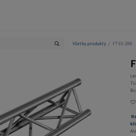
ty
Pódium
Služby
Referencie
Kontakt
OBCH
Všetky produkty
FT33-200
F
Le
Tu
Br
R
kl
Al