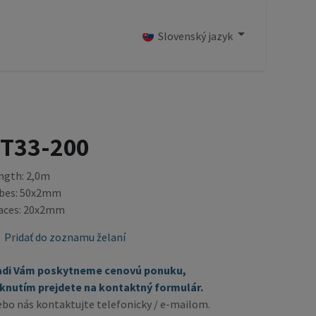
OD
Slovenský jazyk
T33-200
ngth: 2,0m
bes: 50x2mm
aces: 20x2mm
Pridať do zoznamu želaní
adi Vám poskytneme cenovú ponuku,
iknutím prejdete na kontaktný formulár.
ebo nás kontaktujte telefonicky / e-mailom.