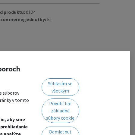
d produktu:
0124
zov mernej jednotky:
ks
boroch
Súhlasím so
všetkým
e súborov
tránky v tomto
Povoliť len
základné
súbory cookie
ie, aby sme
prehliadanie
Odmietnuť
a analýze