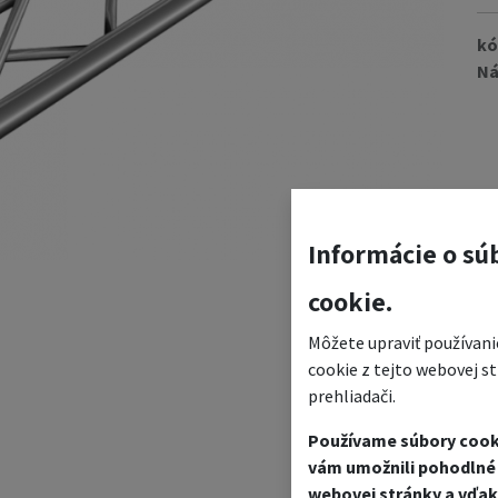
kó
Ná
Informácie o sú
cookie.
Môžete upraviť používani
cookie z tejto webovej s
prehliadači.
Používame súbory cook
vám umožnili pohodlné 
webovej stránky a vďak