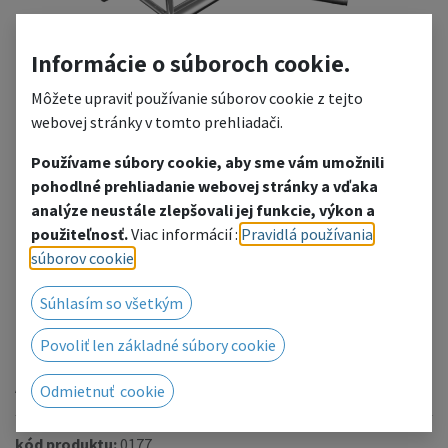
Informácie o súboroch cookie.
Môžete upraviť používanie súborov cookie z tejto
webovej stránky v tomto prehliadači.
Používame súbory cookie, aby sme vám umožnili
pohodlné prehliadanie webovej stránky a vďaka
FT34-C22
analýze neustále zlepšovali jej funkcie, výkon a
použiteľnosť.
Viac informácií :
Pravidlá používania
2-way 120° corner
súborov cookie
.
Pridať do zoznamu želaní
Súhlasím so všetkým
Radi Vám poskytneme cenovú ponuku, kliknutím
Povoliť len základné súbory cookie
prejdete na kontaktný formulár.
Alebo nás kontaktujte telefonicky / e-mailom.
Odmietnuť cookie
kód produktu:
0177