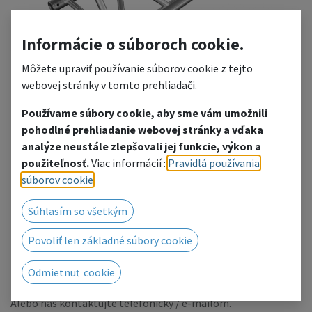
Informácie o súboroch cookie.
Môžete upraviť používanie súborov cookie z tejto
webovej stránky v tomto prehliadači.
Používame súbory cookie, aby sme vám umožnili
pohodlné prehliadanie webovej stránky a vďaka
FT43-400
analýze neustále zlepšovali jej funkcie, výkon a
použiteľnosť.
Viac informácií :
Pravidlá používania
Length: 4,0m
súborov cookie
.
Tubes: 50x2mm
Braces: 25x3mm
Súhlasím so všetkým
Pridať do zoznamu želaní
Povoliť len základné súbory cookie
Radi Vám poskytneme cenovú ponuku, kliknutím
Odmietnuť cookie
prejdete na kontaktný formulár.
Alebo nás kontaktujte telefonicky / e-mailom.