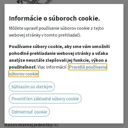
Informácie o súboroch cookie.
Môžete upraviť používanie súborov cookie z tejto
webovej stránky v tomto prehliadači.
Používame súbory cookie, aby sme vám umožnili
pohodlné prehliadanie webovej stránky a vďaka
FT34-C-2
analýze neustále zlepšovali jej funkcie, výkon a
použiteľnosť.
Viac informácií :
Pravidlá používania
súborov cookie
.
Pridať do zoznamu želaní
Súhlasím so všetkým
Radi Vám poskytneme cenovú ponuku, kliknutím
prejdete na kontaktný formulár.
Povoliť len základné súbory cookie
Alebo nás kontaktujte telefonicky / e-mailom.
Odmietnuť cookie
kód produktu:
0188
Názov mernej jednotky:
ks