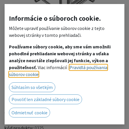
Informácie o súboroch cookie.
Môžete upraviť používanie súborov cookie z tejto
webovej stránky v tomto prehliadači.
Používame súbory cookie, aby sme vám umožnili
pohodlné prehliadanie webovej stránky a vďaka
HT44-T35
analýze neustále zlepšovali jej funkcie, výkon a
použiteľnosť.
Viac informácií :
Pravidlá používania
3-way T-junction 0.6x0.5m
súborov cookie
.
Pridať do zoznamu želaní
Súhlasím so všetkým
Radi Vám poskytneme cenovú ponuku, kliknutím
Povoliť len základné súbory cookie
prejdete na kontaktný formulár.
Alebo nás kontaktujte telefonicky / e-mailom.
Odmietnuť cookie
kód produktu:
0325