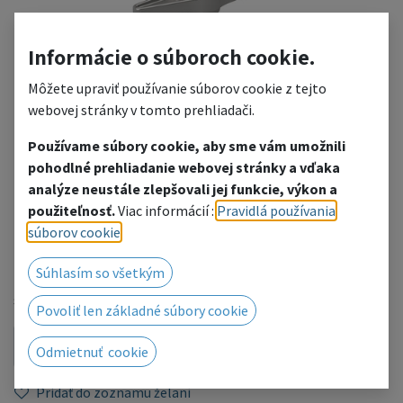
Informácie o súboroch cookie.
Môžete upraviť používanie súborov cookie z tejto
webovej stránky v tomto prehliadači.
Používame súbory cookie, aby sme vám umožnili
pohodlné prehliadanie webovej stránky a vďaka
Lešenárska pätka 0,3m
analýze neustále zlepšovali jej funkcie, výkon a
použiteľnosť.
Viac informácií :
Pravidlá používania
pre nohy (max ø48,3)
súborov cookie
.
16,10
€
Súhlasím so všetkým
s DPH
Povoliť len základné súbory cookie
KÚPIŤ
Odmietnuť cookie
Pridať do zoznamu želaní