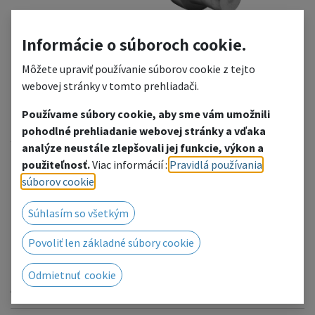
Informácie o súboroch cookie.
Môžete upraviť používanie súborov cookie z tejto
webovej stránky v tomto prehliadači.
Používame súbory cookie, aby sme vám umožnili
3190-1 TT HS Hinge section
pohodlné prehliadanie webovej stránky a vďaka
analýze neustále zlepšovali jej funkcie, výkon a
TQ
použiteľnosť.
Viac informácií :
Pravidlá používania
súborov cookie
.
TT HS for TQ - TAF
Súhlasím so všetkým
Pridať do zoznamu želaní
Povoliť len základné súbory cookie
Radi Vám poskytneme cenovú ponuku, kliknutím
prejdete na kontaktný formulár.
Odmietnuť cookie
Alebo nás kontaktujte telefonicky / e-mailom.