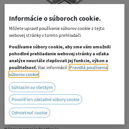
Informácie o súboroch cookie.
Môžete upraviť používanie súborov cookie z tejto
webovej stránky v tomto prehliadači.
Používame súbory cookie, aby sme vám umožnili
HT34-C21
pohodlné prehliadanie webovej stránky a vďaka
analýze neustále zlepšovali jej funkcie, výkon a
2-way 90° corner
použiteľnosť.
Viac informácií :
Pravidlá používania
súborov cookie
.
Pridať do zoznamu želaní
Súhlasím so všetkým
Radi Vám poskytneme cenovú ponuku, kliknutím
prejdete na kontaktný formulár.
Povoliť len základné súbory cookie
Alebo nás kontaktujte telefonicky / e-mailom.
Odmietnuť cookie
kód produktu:
1135