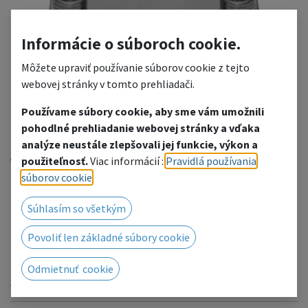
Informácie o súboroch cookie.
Môžete upraviť používanie súborov cookie z tejto
webovej stránky v tomto prehliadači.
Používame súbory cookie, aby sme vám umožnili
4004 Base plate for FT44
pohodlné prehliadanie webovej stránky a vďaka
analýze neustále zlepšovali jej funkcie, výkon a
female
použiteľnosť.
Viac informácií :
Pravidlá používania
súborov cookie
.
4004/F
Súhlasím so všetkým
Pridať do zoznamu želaní
Povoliť len základné súbory cookie
Radi Vám poskytneme cenovú ponuku, kliknutím
prejdete na kontaktný formulár.
Odmietnuť cookie
Alebo nás kontaktujte telefonicky / e-mailom.