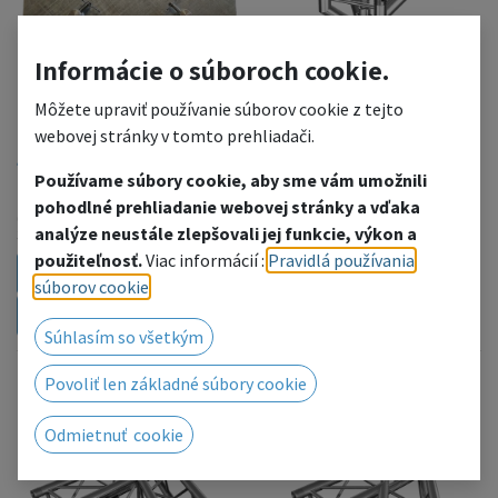
Informácie o súboroch cookie.
Môžete upraviť používanie súborov cookie z tejto
HK Základňa
webovej stránky v tomto prehliadači.
480x480x8mm pozink
Používame súbory cookie, aby sme vám umožnili
(≠3113)
pohodlné prehliadanie webovej stránky a vďaka
(13 kg) pozinkovaný plech, 4x
HT34-BLF
analýze neustále zlepšovali jej funkcie, výkon a
3113 Polovičný konektor M10
Global, pre FT34, HT44...
použiteľnosť.
Viac informácií :
Pravidlá používania
Leveling base for HT34
súborov cookie
.
212,79
€
s
DPH
Súhlasím so všetkým
Povoliť len základné súbory cookie
Odmietnuť cookie