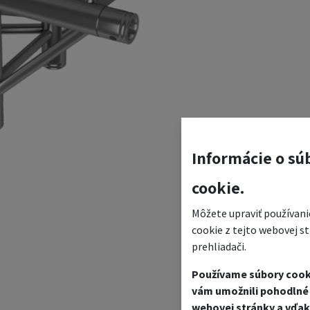
Informácie o sú
cookie.
Môžete upraviť používani
cookie z tejto webovej s
prehliadači.
Používame súbory cook
vám umožnili pohodlné 
webovej stránky a vďak