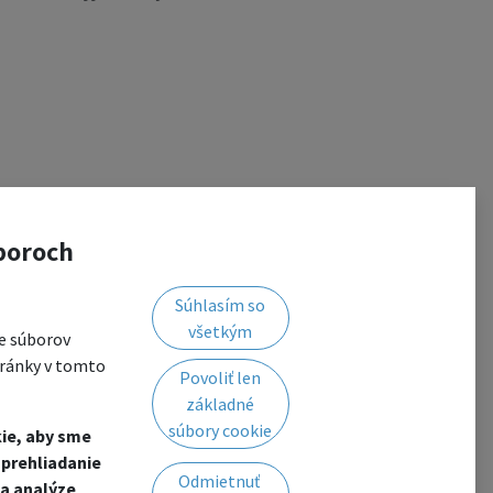
boroch
Súhlasím so
všetkým
e súborov
tránky v tomto
Povoliť len
základné
súbory cookie
ie, aby sme
prehliadanie
Odmietnuť
a analýze