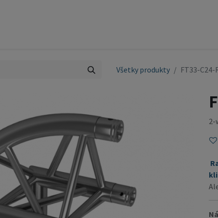
ty
Pódium
Služby
Referencie
Kontakt
OBCH
Všetky produkty
FT33-C24-
F
2-
R
kl
Al
Ná