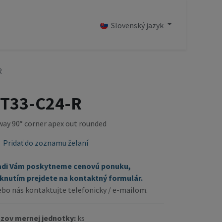
OD
Slovenský jazyk
R
T33-C24-R
way 90° corner apex out rounded
Pridať do zoznamu želaní
adi Vám poskytneme cenovú ponuku,
iknutím prejdete na kontaktný formulár.
ebo nás kontaktujte telefonicky / e-mailom.
zov mernej jednotky:
ks