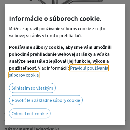
Informácie o súboroch cookie.
Môžete upraviť používanie súborov cookie z tejto
webovej stránky v tomto prehliadači.
Používame súbory cookie, aby sme vám umožnili
pohodlné prehliadanie webovej stránky a vďaka
HT44-C23
analýze neustále zlepšovali jej funkcie, výkon a
použiteľnosť.
Viac informácií :
Pravidlá používania
2-way 135° corner
súborov cookie
.
Pridať do zoznamu želaní
Súhlasím so všetkým
Radi Vám poskytneme cenovú ponuku, kliknutím
Povoliť len základné súbory cookie
prejdete na kontaktný formulár.
Alebo nás kontaktujte telefonicky / e-mailom.
Odmietnuť cookie
Názov mernej jednotky:
ks