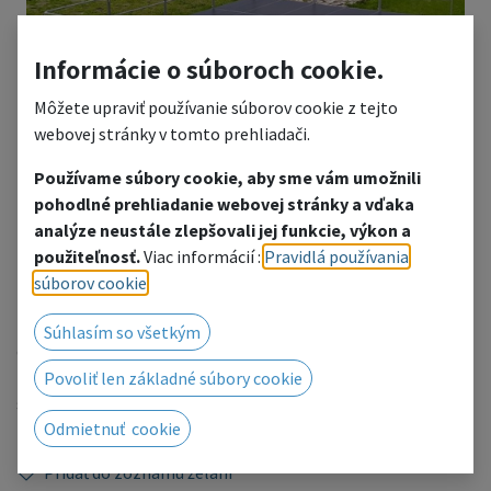
Informácie o súboroch cookie.
Môžete upraviť používanie súborov cookie z tejto
webovej stránky v tomto prehliadači.
Používame súbory cookie, aby sme vám umožnili
pohodlné prehliadanie webovej stránky a vďaka
PÓDIUM zostava 8x6m
analýze neustále zlepšovali jej funkcie, výkon a
použiteľnosť.
Viac informácií :
Pravidlá používania
TS3
súborov cookie
.
Pódium vhodné do exteriéru - pódiová zostava z pódiových
Súhlasím so všetkým
dielov 2x1m.
Pódium dodávame v rôznych veľkostiach a výškach, sme
Povoliť len základné súbory cookie
schopní ho dodať aj podľa Vami zadaných rozmerových
Odmietnuť cookie
parametrov.
Pridať do zoznamu želaní